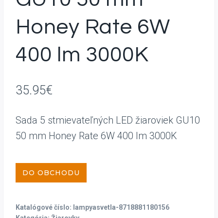
Honey Rate 6W
400 lm 3000K
35.95
€
Sada 5 stmievateľných LED žiaroviek GU10
50 mm Honey Rate 6W 400 lm 3000K
DO OBCHODU
Katalógové číslo:
lampyasvetla-8718881180156