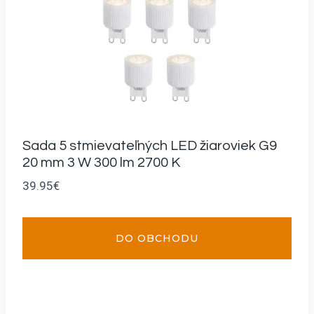
Sada 5 stmievateľných LED žiaroviek G9
20 mm 3 W 300 lm 2700 K
39.95
€
DO OBCHODU