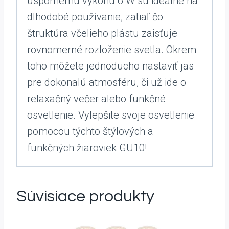
úspornému výkonu 6 W sú ideálne na
dlhodobé používanie, zatiaľ čo
štruktúra včelieho plástu zaisťuje
rovnomerné rozloženie svetla. Okrem
toho môžete jednoducho nastaviť jas
pre dokonalú atmosféru, či už ide o
relaxačný večer alebo funkčné
osvetlenie. Vylepšite svoje osvetlenie
pomocou týchto štýlových a
funkčných žiaroviek GU10!
Súvisiace produkty