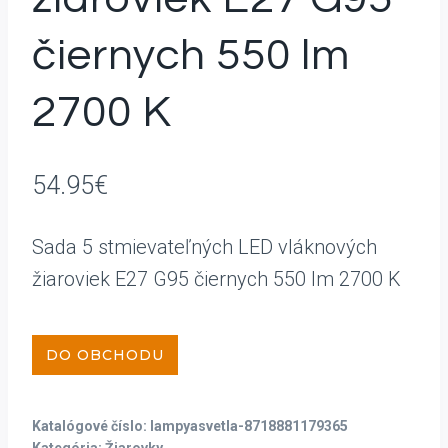
čiernych 550 lm
2700 K
54.95
€
Sada 5 stmievateľných LED vláknových
žiaroviek E27 G95 čiernych 550 lm 2700 K
DO OBCHODU
Katalógové číslo:
lampyasvetla-8718881179365