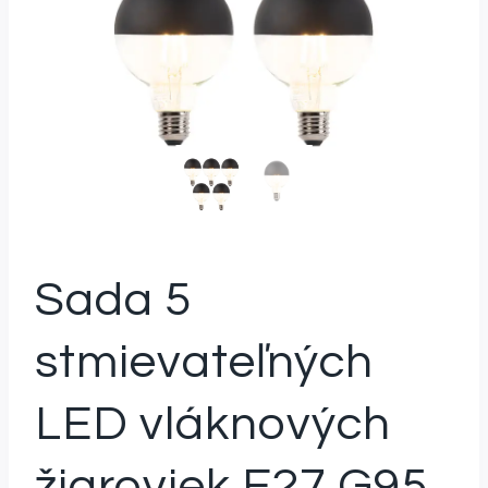
Sada 5
stmievateľných
LED vláknových
žiaroviek E27 G95