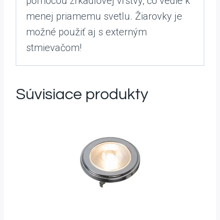
pomocou zrkadlovej vrstvy, čo vedie k
menej priamemu svetlu. Žiarovky je
možné použiť aj s externým
stmievačom!
Súvisiace produkty