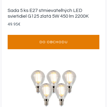
Sada 5 ks E27 stmievateľných LED
svietidiel G125 zlatá 5W 450 lm 2200K
49.95
€
DO OBCHODU