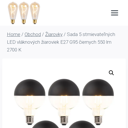
Skip
to
content
Home
/
Obchod
/
Žiarovky
/
Sada 5 stmievateľných
LED vláknových žiaroviek E27 G95 čiernych 550 lm
2700 K