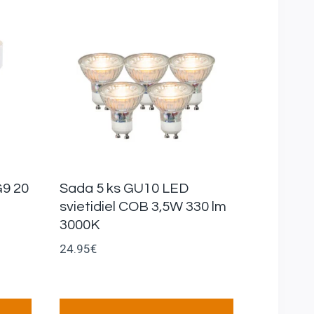
G9 20
Sada 5 ks GU10 LED
svietidiel COB 3,5W 330 lm
3000K
24.95
€