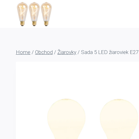
Skip
to
content
Home
/
Obchod
/
Žiarovky
/
Sada 5 LED žiaroviek E2