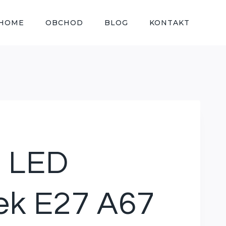
HOME
OBCHOD
BLOG
KONTAKT
5 LED
iek E27 A67