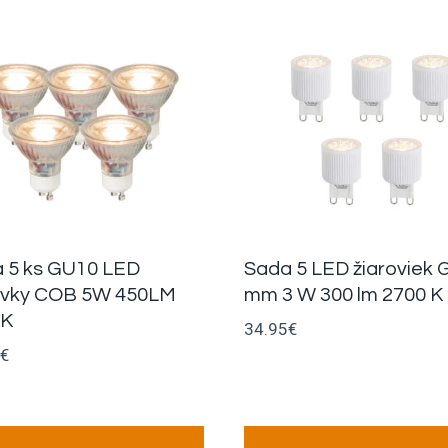
 5 ks GU10 LED
Sada 5 LED žiaroviek 
ovky COB 5W 450LM
mm 3 W 300 lm 2700 K
0K
34.95
€
€