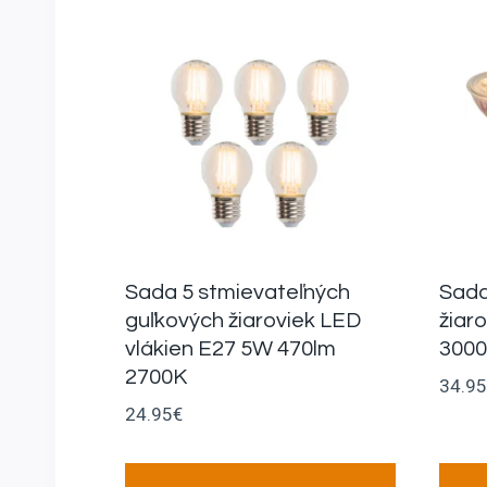
Sada 5 stmievateľných
Sada
guľkových žiaroviek LED
žiar
vlákien E27 5W 470lm
300
2700K
34.95
24.95
€