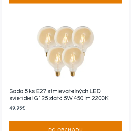
Sada 5 ks E27 stmievateľných LED
svietidiel G125 zlatá 5W 450 lm 2200K
49.95
€
DO OBCHODU