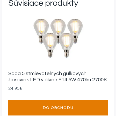
Súvisiace produkty
Sada 5 stmievateľných guľkových
žiaroviek LED vlákien E14 5W 470lm 2700K
24.95
€
DO OBCHODU