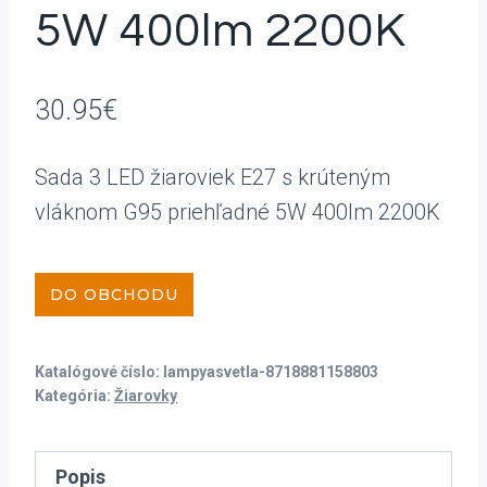
5W 400lm 2200K
30.95
€
Sada 3 LED žiaroviek E27 s krúteným
vláknom G95 priehľadné 5W 400lm 2200K
DO OBCHODU
Katalógové číslo:
lampyasvetla-8718881158803
Kategória:
Žiarovky
Popis