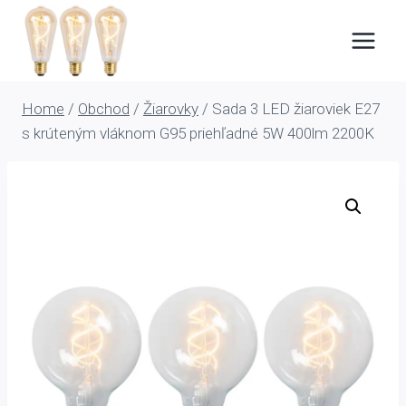
Skip
to
content
Home
/
Obchod
/
Žiarovky
/
Sada 3 LED žiaroviek E27
s krúteným vláknom G95 priehľadné 5W 400lm 2200K