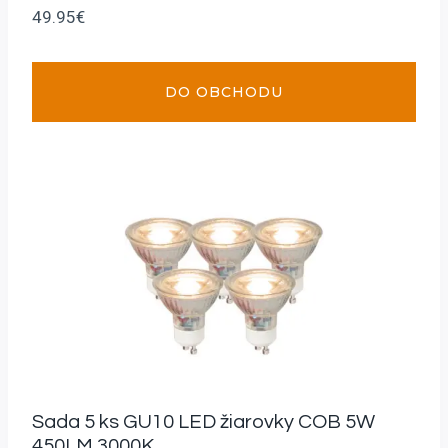
49.95
€
DO OBCHODU
Sada 5 ks GU10 LED žiarovky COB 5W
450LM 3000K