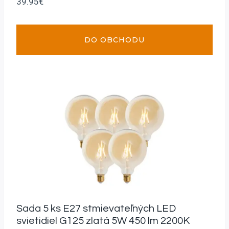
39.95
€
DO OBCHODU
Sada 5 ks E27 stmievateľných LED
svietidiel G125 zlatá 5W 450 lm 2200K