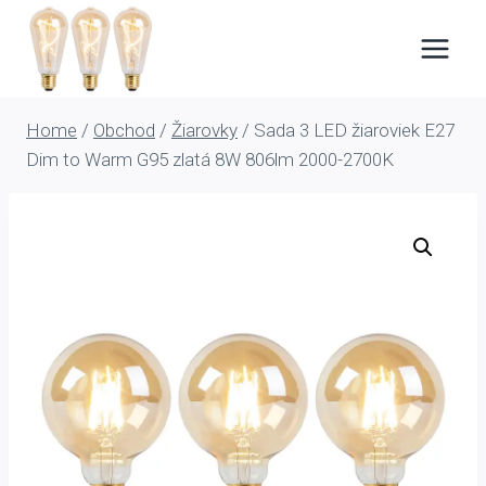
Skip
to
content
Home
/
Obchod
/
Žiarovky
/
Sada 3 LED žiaroviek E27
Dim to Warm G95 zlatá 8W 806lm 2000-2700K