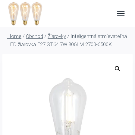
Skip
to
content
Home
/
Obchod
/
Žiarovky
/
Inteligentná stmievateľná
LED žiarovka E27 ST64 7W 806LM 2700-6500K