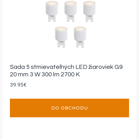
Sada 5 stmievateľných LED žiaroviek G9
20 mm 3 W 300 lm 2700 K
39.95
€
DO OBCHODU