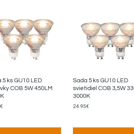
 5 ks GU10 LED
Sada 5 ks GU10 LED
ovky COB 5W 450LM
svietidiel COB 3,5W 33
0K
3000K
€
24.95
€