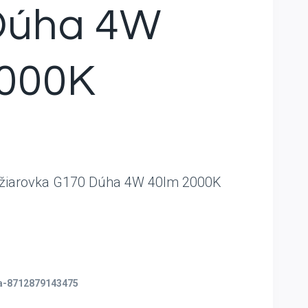
Dúha 4W
2000K
 žiarovka G170 Dúha 4W 40lm 2000K
la-8712879143475