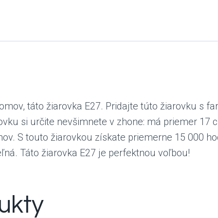
mov, táto žiarovka E27. Pridajte túto žiarovku s f
rovku si určite nevšimnete v zhone: má priemer 17 
v. S touto žiarovkou získate priemerne 15 000 hodí
ľná. Táto žiarovka E27 je perfektnou voľbou!
ukty