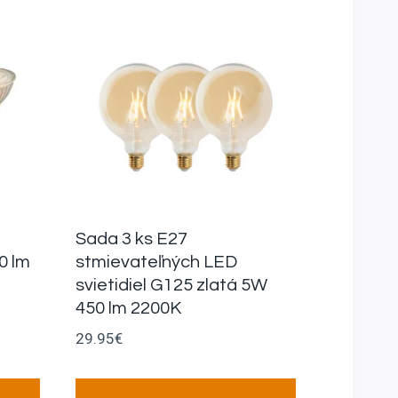
Sada 3 ks E27
0 lm
stmievateľných LED
svietidiel G125 zlatá 5W
450 lm 2200K
29.95
€