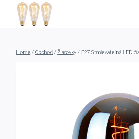
Skip
to
content
Home
/
Obchod
/
Žiarovky
/
E27 Stmievateľná LED ž