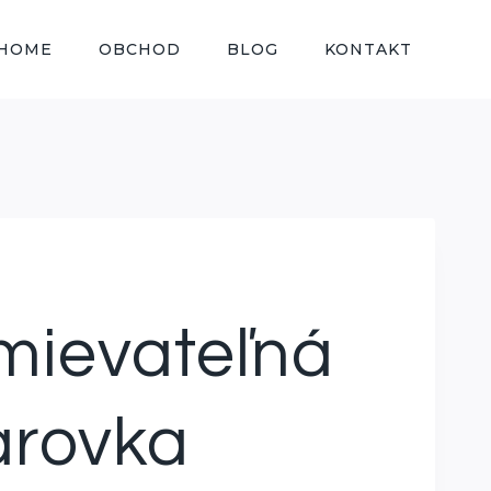
HOME
OBCHOD
BLOG
KONTAKT
mievateľná
arovka