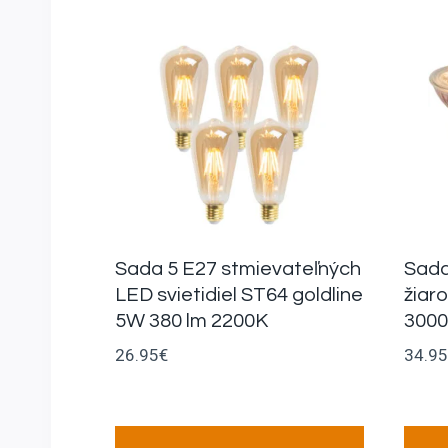
Sada 5 E27 stmievateľných
Sada
LED svietidiel ST64 goldline
žiar
5W 380 lm 2200K
300
26.95
€
34.95