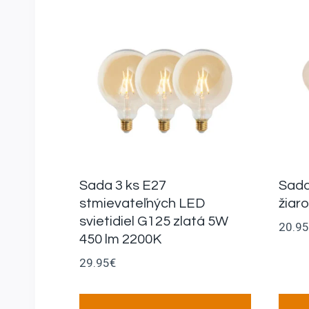
Sada 3 ks E27
Sada
stmievateľných LED
žiar
svietidiel G125 zlatá 5W
20.95
450 lm 2200K
29.95
€