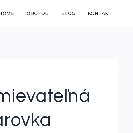
HOME
OBCHOD
BLOG
KONTAKT
mievateľná
arovka