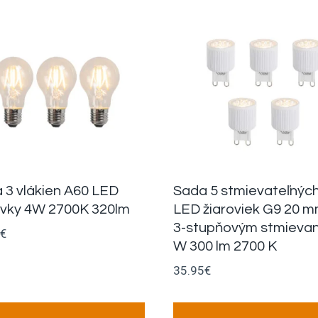
 3 vlákien A60 LED
Sada 5 stmievateľnýc
ovky 4W 2700K 320lm
LED žiaroviek G9 20 m
3-stupňovým stmievan
€
W 300 lm 2700 K
35.95
€