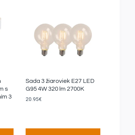
h
Sada 3 žiaroviek E27 LED
m s
G95 4W 320 lm 2700K
ím 3
20.95
€