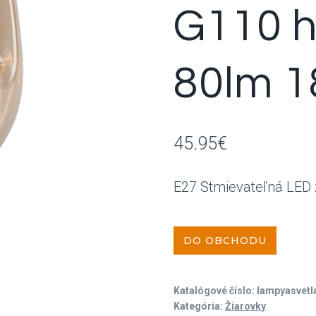
G110 
80lm 
45.95
€
E27 Stmievateľná LED
DO OBCHODU
Katalógové číslo:
lampyasvet
Kategória:
Žiarovky