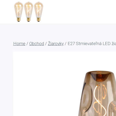
Skip
to
content
Home
/
Obchod
/
Žiarovky
/
E27 Stmievateľná LED ž