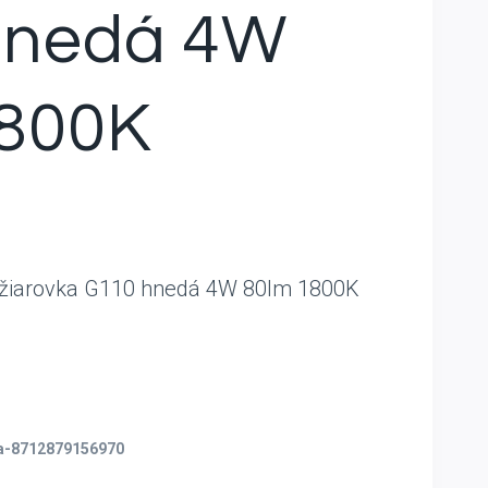
hnedá 4W
1800K
 žiarovka G110 hnedá 4W 80lm 1800K
la-8712879156970