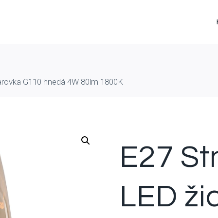
iarovka G110 hnedá 4W 80lm 1800K
E27 St
LED ži