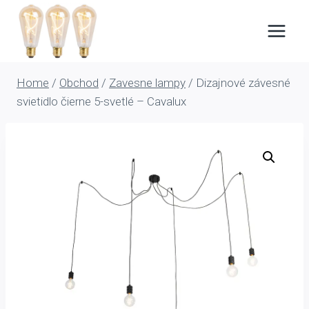
Skip
to
content
Home
/
Obchod
/
Zavesne lampy
/
Dizajnové závesné
svietidlo čierne 5-svetlé – Cavalux